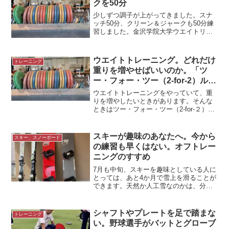
クを50分
少しずつ調子が上がってきました。スナ
ッチ50分、クリーン＆ジャークも50分練
習しました。金沢学院大学ウエイトリフ
ティング場にて今日のゴール設定私は練
習に参加するときは、いつもゴールを設
定しています。・直近の試合に向けての
ウエイトトレーニング。どれだけ
トレーニング
ゴール・今日のゴール...
重りを増やせばいいのか。「ツ
ー・フォー・ツー（2-for-2）ルー
ル」を覚えましょう
ウエイトトレーニングをやっていて、重
りを増やしたいときがあります。そんな
ときはツー・フォー・ツー（2-for-２）ル
ールを目安にしています。重りを増やす
とき同じ重量でウエイトトレーニングを
していれば次第に重さに慣れてきます。
スキーが趣味のあなたへ。今から
スキー、スノーボード
重さを変化させず...
の練習も早くはない。オフトレー
ニングのすすめ
7月も中旬、スキーを趣味としている人に
とっては、あと4か月で雪上を滑ることが
できます。天然か人工雪なのかは、分か
りませんが、早い人は雪上に立っている
ことでしょう。それなのに普段、運動な
ど何もしていないスキーヤーもいるはず
シャフトやプレートを足で踏まな
トレーニング
です。今から冬の準備...
い。野球選手がバットとグローブ