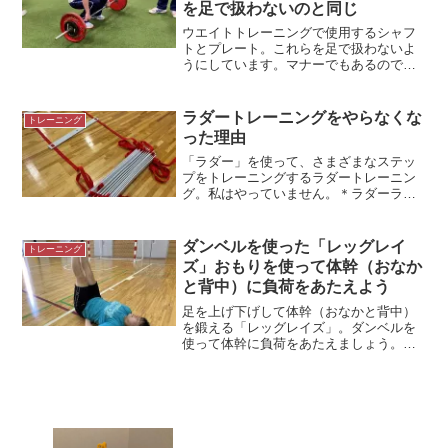
を足で扱わないのと同じ
ウエイトトレーニングで使用するシャフ
トとプレート。これらを足で扱わないよ
うにしています。マナーでもあるのです
が、足で転がしたり、踏みつけたりはし
ません。野球選手がバットやグローブな
どの道具を足で扱わないのと同じです。
ラダートレーニングをやらなくな
トレーニング
＊デッドリフトの様子シャ...
った理由
「ラダー」を使って、さまざまなステッ
プをトレーニングするラダートレーニン
グ。私はやっていません。＊ラダーラダ
ートレーニングとは「ラダー」とは、布
や紐でつくられたはしごを横にして使う
トレーニング用具のことです。はしごの
ダンベルを使った「レッグレイ
トレーニング
マスを使って、さまざまな...
ズ」おもりを使って体幹（おなか
と背中）に負荷をあたえよう
足を上げ下げして体幹（おなかと背中）
を鍛える「レッグレイズ」。ダンベルを
使って体幹に負荷をあたえましょう。＊
レッグレイズ 3㎏のダンベルでも、きつ
い…。筋力を向上させるには負荷が必要
筋力を向上させるには負荷が必要です。
トレーニングには「過負...