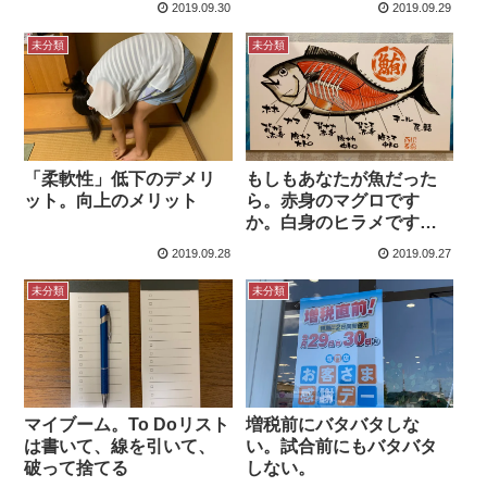
2019.09.30
2019.09.29
するか。
未分類
未分類
「柔軟性」低下のデメリ
もしもあなたが魚だった
ット。向上のメリット
ら。赤身のマグロです
か。白身のヒラメです
か。
2019.09.28
2019.09.27
未分類
未分類
マイブーム。To Doリスト
増税前にバタバタしな
は書いて、線を引いて、
い。試合前にもバタバタ
破って捨てる
しない。