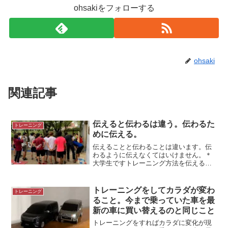
ohsakiをフォローする
ohsaki
関連記事
伝えると伝わるは違う。伝わるた
トレーニング
めに伝える。
伝えることと伝わることは違います。伝
わるように伝えなくてはいけません。＊
大学生ですトレーニング方法を伝えるト
レーニングコーチの仕事の一つは、ウエ
イトトレーニングの方法を伝えることで
す。先日、新しくサポートが始まった高
トレーニングをしてカラダが変わ
トレーニング
校で、ウエイトトレーニン...
ること。今まで乗っていた車を最
新の車に買い替えるのと同じこと
トレーニングをすればカラダに変化が現