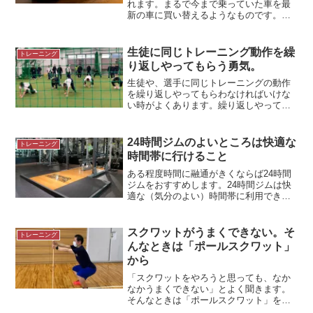
れます。まるで今まで乗っていた車を最
新の車に買い替えるようなものです。＊
デリカD:5代車（新しい車）に乗るといつ
も思うこと車の修理や定期点検の間、貸
してもらえるのが代車です。代車（新し
生徒に同じトレーニング動作を繰
トレーニング
い車）を運転すると慣...
り返しやってもらう勇気。
生徒や、選手に同じトレーニングの動作
を繰り返しやってもらわなければいけな
い時がよくあります。繰り返しやって、
カラダが学習しないと、獲得できないこ
とも多くあるからです。何回も同じこと
を言う。何回も同じ動作をしてもらう。
24時間ジムのよいところは快適な
トレーニング
これは私にとっては勇気が...
時間帯に行けること
ある程度時間に融通がきくならば24時間
ジムをおすすめします。24時間ジムは快
適な（気分のよい）時間帯に利用できる
からです。＊24時間ジムにて快適な時間
帯にトレーニングストレスなく、快適に
トレーニングできるのはうれしいことで
スクワットがうまくできない。そ
トレーニング
す。決まった時間帯...
んなときは「ポールスクワット」
から
「スクワットをやろうと思っても、なか
なかうまくできない」とよく聞きます。
そんなときは「ポールスクワット」をお
すすめします。スクワットがうまくでき