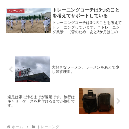
ないいつでも、どこでも、だれでもでき
るのがスクワットの魅力です。しかし
トレーニングコーチは3つのこと
トレーニング
「うまくできない」ともよく...
を考えてサポートしている
トレーニングコーチは3つのことを考えて
トレーニングしています。＊トレーニン
グ風景 （雪のため、あと3か月はこの風
景は見ることができません）トレーニン
グコーチが考えている3つのことトレーニ
ングコーチの仕事は運動選手や、体力向
上を望む人にトレー...
大好きなラーメン。ラーメンをあえて少
し残す理由。
遠足は家に帰るまでが遠足です。旅行は
キャリーケースを片付けるまでが旅行で
す。
ホーム
トレーニング