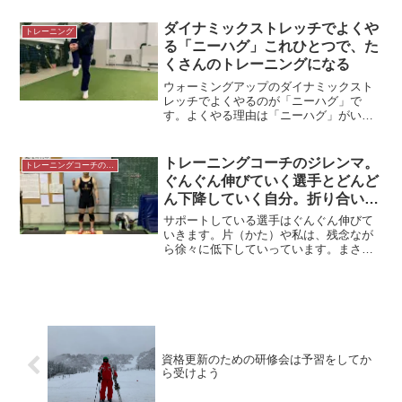
ラインができたり、パフォーマンスがア
ップするわけではありません。「チェッ
ダイナミックストレッチでよくや
トレーニング
ク→自主練習→チェック→...
る「ニーハグ」これひとつで、た
くさんのトレーニングになる
ウォーミングアップのダイナミックスト
レッチでよくやるのが「ニーハグ」で
す。よくやる理由は「ニーハグ」がいろ
いろなトレーニングになるからです。＊
ダイナミックストレッチ「ニーハグ」
「ニーハグ」とは「ニーハグ」とはウォ
トレーニングコーチのジレンマ。
トレーニングコーチの生き方
ーミングアップでよく用いるダ...
ぐんぐん伸びていく選手とどんど
ん下降していく自分。折り合いを
つける言葉
サポートしている選手はぐんぐん伸びて
いきます。片（かた）や私は、残念なが
ら徐々に低下していっています。まさに
トレーニングコーチのジレンマです。＊
2020．金沢市民体育大会代替大会＆記録
会 金沢学院大学にてぐんぐん伸びゆく
選手サポートしている...
資格更新のための研修会は予習をしてか
ら受けよう