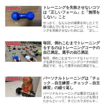
ありません。落ち込まない方法をまとめ
てみました。＊秋葉原駅にて業界のすご
トレーニングを失敗させないコツ
トレーニング
い人すごい人はたくさんいま...
は「正しいフォーム」と「無理を
しない」こと
せっかく、なんらかの成果を出したくて
取り組んでいるトレーニング。トレーニ
ングを失敗させないためには、「正しい
フォーム」が大切です。無理をしないで
トレーニングをしましょう。トレーニン
グの失敗成功が何を持って成功なのか、
毎回、倒れこむまでトレーニング
トレーニング
わからないように、トレー...
をするのはトレーニングコーチの
自己満足。選手の自己満足
毎回、倒れこむまでハードなトレーニン
グを課すのはトレーニングコーチの自己
満足です。そして選手の自己満足でもあ
ります。＊大阪にて効果があるのはきつ
いトレーニングかトレーニングはキツイ
ほうが効果があると思いがちです。もち
パーソナルトレーニングは「チェ
トレーニング
ろん時期やタイミングによ...
ック→自主練習→チェック→自主
練習」の繰り返し
パーソナルトレーニングは魔法ではあり
ません。パーソナルトレーニングを受け
たからといって、すぐにカラダがムキム
キになったり、やせてきれいなカラダの