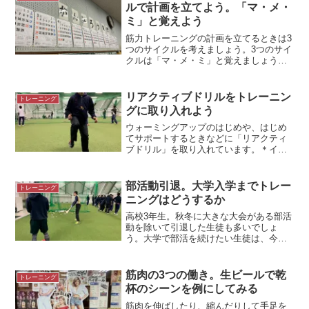
をひき、瞬間...
ルで計画を立てよう。「マ・メ・
ミ」と覚えよう
筋力トレーニングの計画を立てるときは3
つのサイクルを考えましょう。3つのサイ
クルは「マ・メ・ミ」と覚えましょう。
＊ある高校の年間予定トレーニングは思
いつきでやってはもったいない筋力トレ
ーニング。毎回、思いつきでやっても効
リアクティブドリルをトレーニン
トレーニング
果は少ないかもしれま...
グに取り入れよう
ウォーミングアップのはじめや、はじめ
てサポートするときなどに「リアクティ
ブドリル」を取り入れています。＊イッ
キージャンプリアクティブドリルとは
「リアクティブドリル」とは反応を高め
るドリルのひとつです。リアクションド
部活動引退。大学入学までトレー
トレーニング
リルラビッドレスポンスなど...
ニングはどうするか
高校3年生。秋冬に大きな大会がある部活
動を除いて引退した生徒も多いでしょ
う。大学で部活を続けたい生徒は、今か
らどのようにトレーニングをしていけば
いいでしょうか。生徒と保護者から質問
を受けたのでまとめてみました。＊引退
筋肉の3つの働き。生ビールで乾
トレーニング
した3年生勉強優先。トレ...
杯のシーンを例にしてみる
筋肉を伸ばしたり、縮んだりして手足を