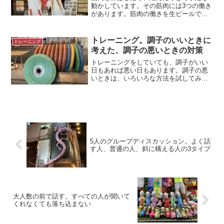
動かしています。その筋肉には3つの働き
があります。筋肉の働きを生ビールで乾
杯を例に説明していきましょう。＊ハイ
ボールで乾杯 中野にて体内にある3種類
の筋肉私たちの体内には3種類の筋肉があ
トレーニング。調子のいいときに
トレーニング
ります。心臓にある...
考えた、調子の悪いときの対策
トレーニングをしていても、調子がいい
日もあれば悪い日もあります。調子の悪
いときは、いろいろな方法を試してみて
も、なかなか調子は出てこないもの。今
回は発想を変えて、調子がいいときに考
えた、調子の悪い日の対策を書いてみま
した。誰もいない練習場調...
5人のグループディスカッション。よく話
す人、普通の人、斜に構える人の3タイプ
大人数の前で話す。すべての人が聞いて
くれなくても落ち込まない