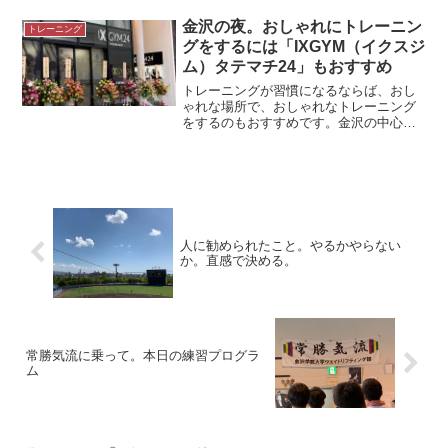
持ち方バーやダンベルを持つにはいくつ
かの持ち方があります。ウエイトトレー
金沢の夜。おしゃれにトレーニン
トレーニング
ニングをするとき、バーの...
グをするには「IXGYM（イクスジ
ム）タテマチ24」もおすすめ
トレーニングが習慣になるならば、おし
ゃれな場所で、おしゃれなトレーニング
をするのもおすすめです。金沢の中心街
タテマチに24時間ジム、イクスジム
（IXGYM）がプレオープンしました。＊
プレオープンした24時間ジム金沢の繁華
街、タテマチに24時...
人に勧められたこと。やるかやらない
か。直感で決める。
常勝気流に乗って。本日の練習プログラ
ム