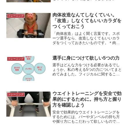
技練習だけでも、カラダは鍛えられます
が、それに加えてウエイトトレーニング
をすれば効率的にカラダが鍛えられま
肉体改造なんてしなくていい。
トレーニング
す。ケガの予防にもなります...
「改造」しなくてもいいカラダを
つくっておこう
「肉体改造」はよく聞く言葉です。スポ
ーツ選手なら、改造しなくてもいいカラ
ダをつくっておきたいものです。＊肉体
改造中（イメージです）スポーツ選手に
はカッコいい言葉なぜか、肉体改造はス
ポーツ選手にとってカッコいい言葉で
選手に身につけて欲しい5つの力
トレーニング
す。言葉の響きとイメージが...
選手はどんな力をつける必要があるでし
ょうか。私の考える5つの力についてまと
めてみました。フィジカルに関するこ
と、メンタルに関すること選手には、大
きく分けて2つの力をつけてもらえるよう
に指導をしています。1つはフィジカルに
関すること。もう1つ...
ウエイトトレーニングを安全で効
トレーニング
果的にするために。持ち方と握り
方を確認しよう
安全で効果的なウエイトトレーニングを
するためには、バーやダンベルの持ち方
や握り方にもこだわって欲しいもので
す。＊モデル O澤さんバーやダンベルの