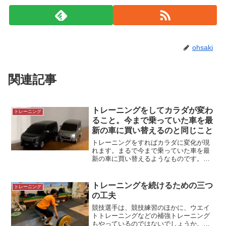
ohsaki
関連記事
トレーニングをしてカラダが変わ
トレーニング
ること。今まで乗っていた車を最
新の車に買い替えるのと同じこと
トレーニングをすればカラダに変化が現
れます。まるで今まで乗っていた車を最
新の車に買い替えるようなものです。＊
デリカD:5代車（新しい車）に乗るといつ
も思うこと車の修理や定期点検の間、貸
してもらえるのが代車です。代車（新し
トレーニングを続けるための三つ
トレーニング
い車）を運転すると慣...
の工夫
競技選手は、競技練習のほかに、ウエイ
トトレーニングなどの補強トレーニング
もやっているのではないでしょうか。競