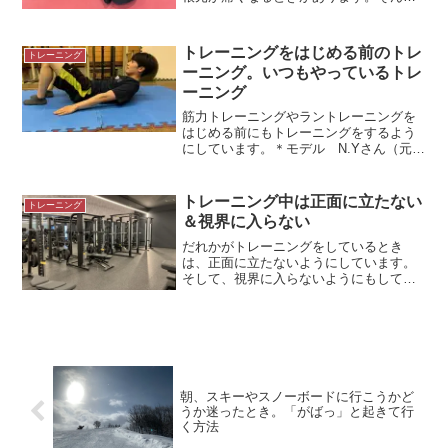
ときは恥骨筋のストレッチをやってみま
しょう。＊モデルNさん足をひねる動作が
多い競技足をひねることが多い競技。た
トレーニングをはじめる前のトレ
トレーニング
とえば、・サッカー・ラ...
ーニング。いつもやっているトレ
ーニング
筋力トレーニングやラントレーニングを
はじめる前にもトレーニングをするよう
にしています。＊モデル N.Yさん（元高
校生チャンピオン）トレーニングの前の
トレーニングトレーニングの前にもトレ
ーニングをやっています。どんなスポー
トレーニング中は正面に立たない
トレーニング
ツ競技でも練習をはじ...
＆視界に入らない
だれかがトレーニングをしているとき
は、正面に立たないようにしています。
そして、視界に入らないようにもしてい
ます。＊ある24時間ジム（内見会にて）
正面に立たない配慮トレーニング中の人
の正面に立たないようにするのは、相手
への配慮です。ウエイトト...
朝、スキーやスノーボードに行こうかど
うか迷ったとき。「がばっ」と起きて行
く方法