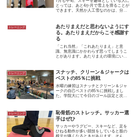
7月も中旬、スキーを趣味としている人に
とっては、あと4か月で雪上を滑ることが
できます。天然か人工雪なのかは、分か
りませんが、早い人は雪上に立っている
ことでしょう。それなのに普段、運動な
ど何もしていないスキーヤーもいるはず
あたりまえだと思わないようにす
トレーニング
です。今から冬の準備...
る。あたりまえだからこそ感謝す
る
「これ当然」「これあたりまえ」と意
識、無意識にかかわらず思ってしまうこ
とがあります。あたりまえの環境にいる
と、感謝センサーが鈍くなってしまいま
す。どきどき、感謝センサーをオンにし
ましょう。＊沖縄の人にはあたりまえの
スナッチ、クリーン＆ジャークは
トレーニング
「さんぴん茶」部活動サポー...
ベストの85％に挑戦
水曜の練習はスナッチとクリーン＆ジャ
ークの自己ベストの85％に挑戦しまし
た。学院大にて今日のゴール設定と次回
のゴール設定はセットです今日のゴール
設定（前回たてたゴール設定）と、今日
の反省と次回のゴール設定は3点セットで
恥骨筋のストレッチ。サッカー選
トレーニング
す。毎回練習後に反省を...
手はぜひ
サッカーやラグビー、スキーなど、足を
ひねる動作が多い競技をしていると股の
根元が痛くなるときがあります。そんな