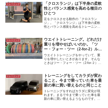
「クロスランジ」は下半身の柔軟
トレーニング
性とバランス感覚を高める種目の
ひとつ
足をクロスさせる動作の「クロスラン
ジ」。「クロスランジ」は下半身の柔軟
性とバランス感覚を高めるトレーニング
です。＊クロスランジをする高校生ラン
ジ動作は重要スポーツにおいてランジ動
作は重要です。トレーニングのプログラ
ウエイトトレーニング。どれだけ
トレーニング
ムにランジ動作をよく取り入...
重りを増やせばいいのか。「ツ
ー・フォー・ツー（2-for-2）ルー
ル」を覚えましょう
ウエイトトレーニングをやっていて、重
りを増やしたいときがあります。そんな
ときはツー・フォー・ツー（2-for-２）ル
ールを目安にしています。重りを増やす
とき同じ重量でウエイトトレーニングを
していれば次第に重さに慣れてきます。
トレーニングをしてカラダが変わ
トレーニング
重さを変化させず...
ること。今まで乗っていた車を最
新の車に買い替えるのと同じこと
トレーニングをすればカラダに変化が現
れます。まるで今まで乗っていた車を最
新の車に買い替えるようなものです。＊
デリカD:5代車（新しい車）に乗るといつ
も思うこと車の修理や定期点検の間、貸