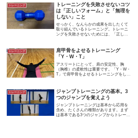
してもらえるのが代車です。代車（新し
トレーニングを失敗させないコツ
トレーニング
い車）を運転すると慣...
は「正しいフォーム」と「無理を
しない」こと
せっかく、なんらかの成果を出したくて
取り組んでいるトレーニング。トレーニ
ングを失敗させないためには、「正しい
フォーム」が大切です。無理をしないで
トレーニングをしましょう。トレーニン
グの失敗成功が何を持って成功なのか、
肩甲骨をよせるトレーニング
トレーニング
わからないように、トレー...
「Y・W・T」
アスリートにとって、肩の安定性、胸
（胸椎）の柔軟性は重要です。「Y・W・
T」で肩甲骨をよせるトレーニングをして
います。＊モデルOさん肩甲骨をよせる
重要性「肩甲骨をよせることができな
い」「肩甲骨まわりが硬い」「姿勢が悪
ジャンプトレーニングの基本。3
トレーニング
いのは肩甲骨のせいだと言...
つのジャンプを覚えよう
ジャンプトレーニングは基本から応用を
含め、たくさんの種類があります。まず
は基本である3つのジャンプからトレーニ
ングをしていきましょう。＊カウンター
ムーブメントジャンプ（CMJ）アンクル
ジャンプ硬い棒を地面にコンコンとする
イメージのジャンプを...