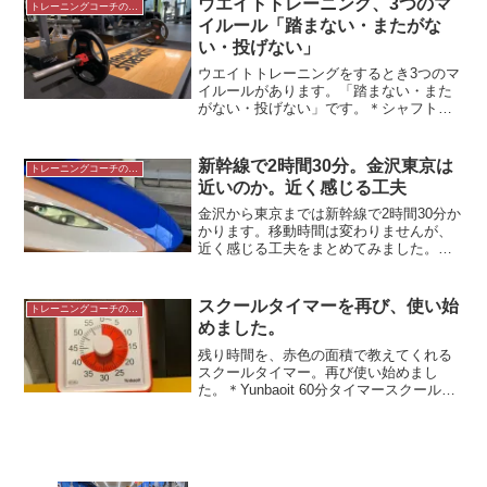
ウエイトトレーニング、3つのマ
トレーニングコーチの生き方
先日、久しぶりに午前と午...
イルール「踏まない・またがな
い・投げない」
ウエイトトレーニングをするとき3つのマ
イルールがあります。「踏まない・また
がない・投げない」です。＊シャフトと
プレート 24時間ジムにて マイルール
ウエイトトレーニングをするとき3つのこ
とを守っています。3つのマイルールで
新幹線で2時間30分。金沢東京は
トレーニングコーチの生き方
す。（選手や生徒に...
近いのか。近く感じる工夫
金沢から東京までは新幹線で2時間30分か
かります。移動時間は変わりませんが、
近く感じる工夫をまとめてみました。＊
北陸新幹線2019年、セミナー受講のため
の移動回数金沢に住んでいますが、よく
東京に行きます。セミナーに参加するの
スクールタイマーを再び、使い始
トレーニングコーチの生き方
が主な目的です。...
めました。
残り時間を、赤色の面積で教えてくれる
スクールタイマー。再び使い始めまし
た。＊Yunbaoit 60分タイマースクールタ
イマーは時間が見えるスクールタイマー
を再び使うようになりました。とても便
利な時計です。スクールタイマーは「時
間が見える」か...