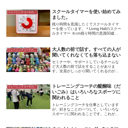
スクールタイマーを使い始めてみ
トレーニングコーチの生き方
ました。
残り時間を意識したくてスクールタイマ
ーを使っています。＊Living Hallのスクー
ルタイマー ８cm残り時間の意識50歳を
過ぎた頃から、残り時間を気にするよう
になりました。私が生まれてから今日で
18646日目80歳まで生きるとして残りあ...
大人数の前で話す。すべての人が
トレーニングコーチの生き方
聞いてくれなくても落ち込まない
セミナーや、サポートしているチームな
ど大人数の前で話をすることがありま
す。全員がしっかり聞いてくれるのが理
想ですが、聞いていないような人がいて
も落ち込まないようにしています。＊沖
縄 国際通りにて人の前で話すこと人の
トレーニングコーチの醍醐味（だ
トレーニングコーチの生き方
前で話すことは楽しいことで...
いごみ）はいろいろなスポーツに
関われること
トレーニングコーチを仕事としています
が、好きなことの一つして、いろいろな
スポーツに関われることです。これが醍
醐味（だいごみ）だと言ってもいいかも
しれません。＊ウエイトトレーニングの
フォームチェック午前と午後のサポート