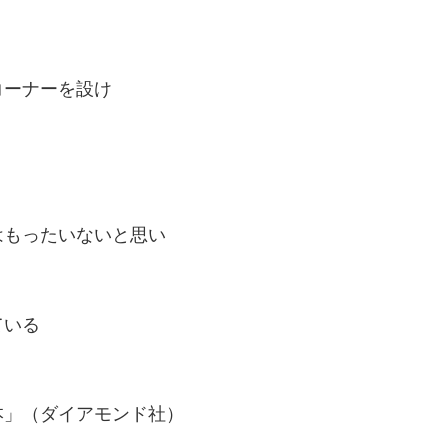
コーナーを設け
はもったいないと思い
ている
本」（ダイアモンド社）