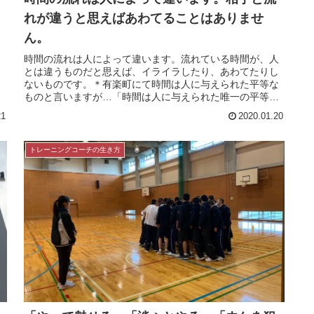
れが違うと思えばあわてることはありませ
ん。
く
も
時間の流れは人によって違います。流れている時間が、人
ま
とは違うものだと思えば、イライラしたり、あわてたりし
な
ないものです。＊有楽町にて時間は人に与えられた平等な
ものと言いますが…「時間は人に与えられた唯一の平等
だ」と言われます。・1年365日・...
21
2020.01.20
トレーニングコーチの生き方