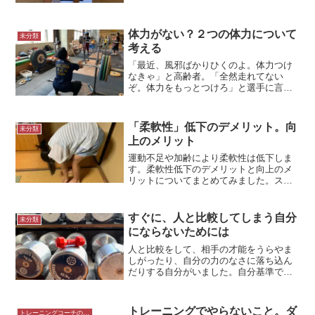
もらった置物ラグビーを始めたのはパス
練習がきっかけ小学５年生になったばっ
かりの頃、小学校のグランドで私と黒田
体力がない？２つの体力について
未分類
君、他数名で遊んでいまし...
考える
「最近、風邪ばかりひくのよ。体力つけ
なきゃ」と高齢者。「全然走れてない
ぞ。体力をもっとつけろ」と選手に言う
指導者。この2つの「体力」は同じでしょ
うか。「体力」についてまとめてみまし
た。学生のフロントスクワット人間の2つ
「柔軟性」低下のデメリット。向
未分類
の能力人間の持っている...
上のメリット
運動不足や加齢により柔軟性は低下しま
す。柔軟性低下のデメリットと向上のメ
リットについてまとめてみました。スト
レッチ＝柔軟運動ストレッチにはいくつ
もの種類があります。一般的に言われて
いるストレッチは、ゆっくり筋肉を伸ば
すぐに、人と比較してしまう自分
未分類
す静的ストレッチです。従...
にならないためには
人と比較をして、相手の才能をうらやま
しがったり、自分の力のなさに落ち込ん
だりする自分がいました。自分基準で考
えればいいといわれるものの、そう簡単
ではないもの。すぐに人と比較してしま
わないようにするには、どうしたらいい
トレーニングでやらないこと。ダ
トレーニングコーチの生き方