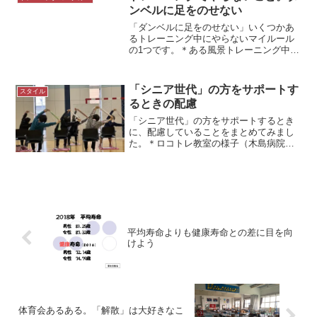
のか考えてみました。比較...
ンベルに足をのせない
「ダンベルに足をのせない」いくつかあ
るトレーニング中にやらないマイルール
の1つです。＊ある風景トレーニング中に
やらないことトレーニング中にやらない
ことがいくつかあります。・プレート
（おもり）を乱暴に扱わない・シャフト
「シニア世代」の方をサポートす
スタイル
（バー）をまたがないそし...
るときの配慮
「シニア世代」の方をサポートするとき
に、配慮していることをまとめてみまし
た。＊ロコトレ教室の様子（木島病院に
て）「シニア世代」働き盛りの方から年
長者までを私は「シニア世代」というよ
うにしています。（中高年とはあまりい
いません）そんな「シニア...
平均寿命よりも健康寿命との差に目を向
けよう
体育会あるある。「解散」は大好きなこ