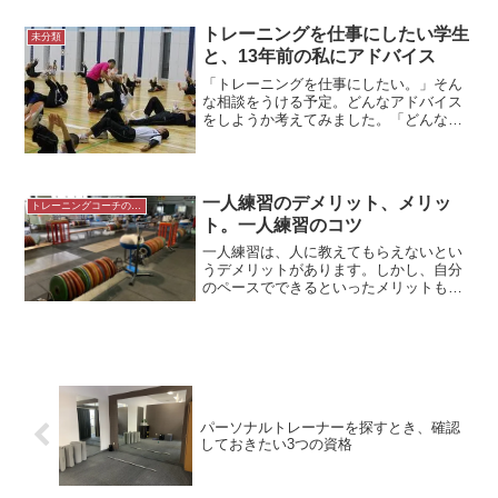
あるミーティングが予定されました。全
員、ちがう都道府県にいるので、Zoomで
トレーニングを仕事にしたい学生
未分類
の開催です。候補日と時間...
と、13年前の私にアドバイス
「トレーニングを仕事にしたい。」そん
な相談をうける予定。どんなアドバイス
をしようか考えてみました。「どんなこ
とやりたい？」きのう、お世話になって
いる先生から「うちの学生でトレーニン
グを仕事にしたいと言っている奴がい
る。調べたら、金沢には大崎...
一人練習のデメリット、メリッ
トレーニングコーチの生き方
ト。一人練習のコツ
一人練習は、人に教えてもらえないとい
うデメリットがあります。しかし、自分
のペースでできるといったメリットも。
一人練習のコツを含め、一人練習につい
てまとめてみました。誰もいない練習場
にて一人練習のデメリット一人でやる練
習はさみしいものです。個...
パーソナルトレーナーを探すとき、確認
しておきたい3つの資格