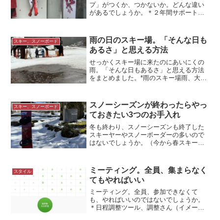
プ」がつくか、つかないか。どんな違い
があるでしょうか。＊２年間サポートし
た選手のウエア 石川県総合スポーツセ
ンターにて「トップアスリート」と「ア
スリート」「トップアスリート」と「ア
雨の日のスキー場。「そんな日も
スキー、スノーボード
スリート」ここでは「トッ...
あるさ」と思える方法
せっかくスキー場に来たのにあいにくの
雨。「そんな日もあるさ」と思える方法
をまとめました。*雨のスキー場雨、大
雪、猛吹雪、霧せっかくスキー場に来た
のに天気は雨ということがあります。雨
ではなくなくても、大雪や、猛吹雪、霧
スノーシーズンが終わったらやっ
スキー、スノーボード
のときも。雨男や雨女を嘆...
ておきたい3つのお手入れ
冬も終わり、スノーシーズンも終了した
スキーヤーやスノーボーダーの多いので
はないでしょうか。（今から春スキー＆
ボードの人もいるでしょうが）スノーシ
ーズンを終了した人は今から3つのお手入
れをしてきましょう。＊この板も今週中
ミーティング。全員、集まらなく
スタイル
にお手入れの予定すぐに...
てもやればいい
ミーティング。全員、参加できなくて
も、やればいいのではないでしょうか。
＊日程調整ツール、調整さん（イメー
ジ）どうしても「△未定」になる先日、