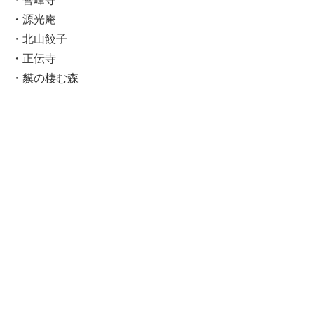
・源光庵
・北山餃子
・正伝寺
・貘の棲む森