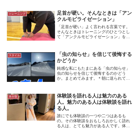
然、二つの講習会で以前受けた講習会。
偶然にも、違う分野の講習でしたが講師
の先生が同じことを言っていました。
足首が硬い。そんなときは「アン
トレーニング
「つもり」と思うことが、いち...
クルモビライゼーション」
「足首が硬い」よく言われる言葉です。
そんなときはトレーニングのひとつとし
て「アンクルモビライゼーション」をす
すめています。*アンクルモビライゼーシ
ョンをする選手足首が硬いよく「足首が
硬い」と言います。しかし、ほとんどの
「虫の知らせ」を信じて後悔する
スタイル
場合、足首（関節）その...
かどうか
鈍感な私にもたまにある「虫の知らせ」
虫の知らせを信じて後悔するのかどう
か。まとめてみます。＊朝に送られてき
た友人からの写真たまにある「虫の知ら
せ」鈍感だと思われる私でも、たまには
ある「虫の知らせ」昨日の朝にもありま
体験談を語れる人は魅力のある
未分類
した。その「虫の知らせ」に...
人。魅力のある人は体験談を語れ
る人。
誰にでも体験談の一つや二つはあるも
の。その体験談をおもしろおかしく語れ
る人は、とても魅力がある人です。体験
談を語れる人人の体験談を聞くことは、
とても参考になります。似たような体験