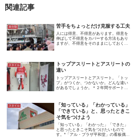
関連記事
苦手をちょっとだけ克服する工夫
未分類
人には得意、不得意があります。得意を
伸ばして不得意をカバーする方法もあり
ますが、不得意をそのままにしておくの
も悔しいものです。苦手は克服できませ
んが、ちょっとだけ悪あがきをしていま
す。＊スクランブル交差点にて苦手なこ
との克服は……なかなか苦...
トップアスリートとアスリートの
スタイル
違い
トップアスリートとアスリート。「トッ
プ」がつくか、つかないか。どんな違い
があるでしょうか。＊２年間サポートし
た選手のウエア 石川県総合スポーツセ
ンターにて「トップアスリート」と「ア
スリート」「トップアスリート」と「ア
「知っている」「わかっている」
スタイル
スリート」ここでは「トッ...
「できている」と、思ったときこ
そ気をつけよう
「知っている」「わかった」「できた」
と思ったときこそ気をつけたいもので
す。*「アル・プラザ平和堂」の看板偶