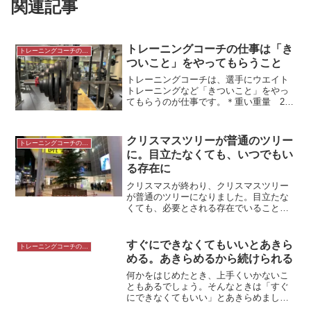
関連記事
トレーニングコーチの仕事は「き
トレーニングコーチの生き方
ついこと」をやってもらうこと
トレーニングコーチは、選手にウエイト
トレーニングなど「きついこと」をやっ
てもらうのが仕事です。＊重い重量 24
時間ジムにて「治療家・トレーナー」と
「トレーニングコーチ」の仕事の違いト
レーニングコーチの仕事は治療家やトレ
クリスマスツリーが普通のツリー
トレーニングコーチの生き方
ーナーと違います。（な...
に。目立たなくても、いつでもい
る存在に
クリスマスが終わり、クリスマスツリー
が普通のツリーになりました。目立たな
くても、必要とされる存在でいることも
いいのではないでしょうか。＊片町きら
ら 広場にて素敵なクリスマスツリー12
月はクリスマスシーズンです。12月にな
すぐにできなくてもいいとあきら
トレーニングコーチの生き方
ると、色とりどりに飾...
める。あきらめるから続けられる
何かをはじめたとき、上手くいかないこ
ともあるでしょう。そんなときは「すぐ
にできなくてもいい」とあきらめましょ
う。あきらめるから続けることができま