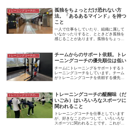
す。
孤独をちょっとだけ恐れない方
トレーニングコーチの生き方
法。「あるあるマインド」を持つ
こと
一人で仕事をしていたり、組織に属して
いなかったりすると、とときどき孤独を
感じることがあります。孤独をちょっと
だけ恐れない方法は、「あるあるマイン
ド」を持つことではないでしょうか。＊
新橋のビルの地下街にて寂しく感じるこ
チームからのサポート依頼。トレ
トレーニングコーチの生き方
と、孤独を感じること一人...
ーニングコーチの優先順位は低い
チームにトレーニングをサポートするト
レーニングコーチをしています。チーム
がトレーニングコーチを依頼する優先順
位は低いと思っています。＊ラックとプ
ラットホーム チームが外部にサポート
を依頼するとしたらあるチームが、優勝
トレーニングコーチの醍醐味（だ
トレーニングコーチの生き方
を目指すためにチームの強...
いごみ）はいろいろなスポーツに
関われること
トレーニングコーチを仕事としています
が、好きなことの一つして、いろいろな
スポーツに関われることです。これが醍
醐味（だいごみ）だと言ってもいいかも
しれません。＊ウエイトトレーニングの