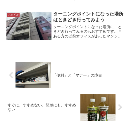
ーが計算できます。METｓ（メッツ）て
なあにアメリカスポーツ医学会
（ACSM）が様々な運動のMETｓ（メッ
ターニングポイントになった場所
スタイル
ツ）を公表しています。メッツ...
はときどき行ってみよう
ターニングポイントになった場所に、と
きどき行ってみるのもおすすめです。＊
ある方の以前オフィスがあったマンショ
ンターニングポイントになった場所はあ
るはずこれまで、仕事をしてきたなか
で、ターニングポイントになった場所は
だれにでもあるのではないで...
「便利」と「マナー」の境目
すぐに、すすめない。簡単にも、すすめ
ない