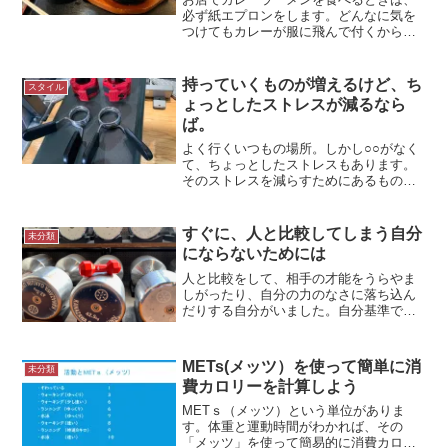
必ず紙エプロンをします。どんなに気を
つけてもカレーが服に飛んで付くからで
す。合宿や講習会で県外に出るときは必
ずチェックリストをつけています。気を
つけていても忘れ物をするからです。げ
持っていくものが増えるけど、ち
スタイル
たや 石焼カレーラーメン...
ょっとしたストレスが減るなら
ば。
よく行くいつもの場所。しかし○○がなく
て、ちょっとしたストレスもあります。
そのストレスを減らすためにあるものを
持っていくようにしています。持ってい
くものが増えますけど。＊上）毎回持っ
ていくマイ・クリップ 下）ジムにあ
すぐに、人と比較してしまう自分
未分類
るバネ式クリップいつも...
にならないためには
人と比較をして、相手の才能をうらやま
しがったり、自分の力のなさに落ち込ん
だりする自分がいました。自分基準で考
えればいいといわれるものの、そう簡単
ではないもの。すぐに人と比較してしま
わないようにするには、どうしたらいい
METs(メッツ）を使って簡単に消
未分類
のか考えてみました。比較...
費カロリーを計算しよう
METｓ（メッツ）という単位がありま
す。体重と運動時間がわかれば、その
「メッツ」を使って簡易的に消費カロリ