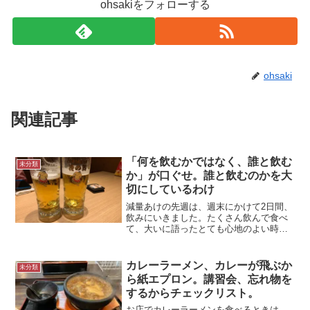
ohsakiをフォローする
ohsaki
関連記事
「何を飲むかではなく、誰と飲む
未分類
か」が口ぐせ。誰と飲むのかを大
切にしているわけ
減量あけの先週は、週末にかけて2日間、
飲みにいきました。たくさん飲んで食べ
て、大いに語ったとても心地のよい時間
でした。私のモットーは「何を飲むかで
はなく、誰と飲むかが大事」です。両国
駅前 花の舞にて誰と飲むかが大事「誰
カレーラーメン、カレーが飛ぶか
未分類
と飲むかが大事」が口ぐ...
ら紙エプロン。講習会、忘れ物を
するからチェックリスト。
お店でカレーラーメンを食べるときは、