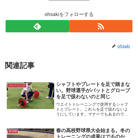
ohsakiをフォローする
ohsaki
関連記事
シャフトやプレートを足で踏まな
トレーニング
い。野球選手がバットとグローブ
を足で扱わないのと同じ
ウエイトトレーニングで使用するシャフ
トとプレート。これらを足で扱わないよ
うにしています。マナーでもあるのです
が、足で転がしたり、踏みつけたりはし
ません。野球選手がバットやグローブな
どの道具を足で扱わないのと同じです。
春の高校野球県大会始まる。冬の
未分類
＊デッドリフトの様子シャ...
トレーニングの成果はでるのか