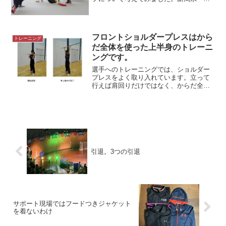
JTAブロック合宿にて（2018年）ウォー
ムアップの現状初めてのチームに、トレ
ーニング指導をお願いされた場合、私は
まず、普段やっている...
フロントショルダープレスはから
トレーニング
だ全体を使った上半身のトレーニ
ングです。
選手へのトレーニングでは、ショルダー
プレスをよく取り入れています。立って
行えば肩回りだけではなく、からだ全体
を使ったトレーニングになるからです。
フロントショルダープレス モデ
ル MIHO.Eショルダープレスのねらいと
準備ショルダープレ...
引退。3つの引退
サポート現場ではフードつきジャケット
を着ないわけ