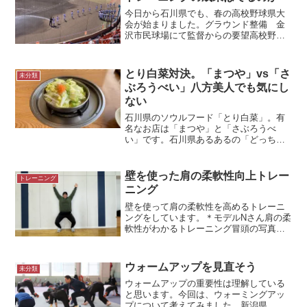
今日から石川県でも、春の高校野球県大
会が始まりました。グラウンド整備 金
沢市民球場にて監督からの要望高校野球
チームの、冬のトレーニングを指導する
ようになり6年になります。前の勤務先だ
った病院に、新しく体育館が併設された
とり白菜対決。「まつや」vs「さ
未分類
のがきっかけです。当時...
ぶろうべい」八方美人でも気にし
ない
石川県のソウルフード「とり白菜」。有
名なお店は「まつや」と「さぶろうべ
い」です。石川県あるあるの「どっちが
好きか」論争。私はどちらも大好きなの
で、八方美人でしょうか。＊とり白菜
まつや にて「どっちが好きか」「どっ
壁を使った肩の柔軟性向上トレー
トレーニング
ち派か」有名な2つのものが...
ニング
壁を使って肩の柔軟性を高めるトレーニ
ングをしています。＊モデルNさん肩の柔
軟性がわかるトレーニング冒頭の写真。
壁を使って肩の柔軟性トレーニングをし
ています。彼女は肩がじゅうぶん柔らか
く、トレーニングというよりもコンディ
ウォームアップを見直そう
未分類
ショニングチェックが中...
ウォームアップの重要性は理解している
と思います。今回は、ウォーミングアッ
プについて考えてみました。新潟県