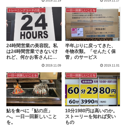
2019.11.19
2019.11.17
トレーニングコーチの生き方
一日一回新しいことを
24時間営業の美容院。私
半年ぶりに戻ってきた、
は24時間営業できないけ
冬物衣類。「せんたく保
れど、何かお客さんに役
管」のサービス
立つことを
2019.11.09
2019.11.01
一日一回新しいことを
一日一回新しいことを
鮎を食べに「鮎の庄」
10分1980円は高いのか。
へ。一日一回新しいこと
ストーリーを知れば安い
を。
もの