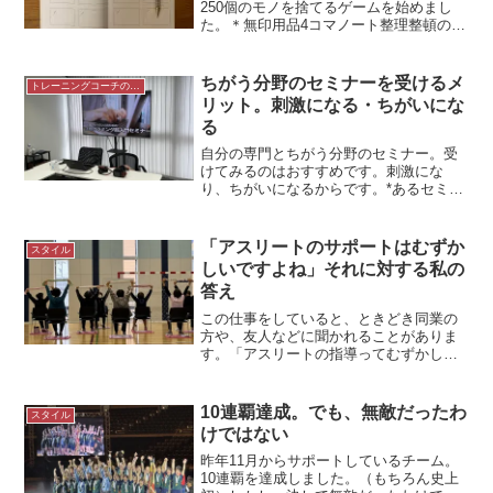
250個のモノを捨てるゲームを始めまし
た。＊無印用品4コマノート整理整頓の整
理にフォーカス部屋が散らかっていて、
掃除をしていないと「整理整頓」をしな
くちゃと思います。でも「整理」と「整
ちがう分野のセミナーを受けるメ
トレーニングコーチの生き方
頓」は違うもの。かた...
リット。刺激になる・ちがいにな
る
自分の専門とちがう分野のセミナー。受
けてみるのはおすすめです。刺激にな
り、ちがいになるからです。*あるセミナ
ーにて専門分野のセミナーを受ける自分
の仕事に関係するセミナー。私はたくさ
ん受講しています。もちろん定期的にあ
「アスリートのサポートはむずか
スタイル
る研修も。セミナーを受け...
しいですよね」それに対する私の
答え
この仕事をしていると、ときどき同業の
方や、友人などに聞かれることがありま
す。「アスリートの指導ってむずかしい
でしょ」と。（人が言った言葉なので、
あえて「指導」と書いています）私の答
えは「一般の方やシニアの方「も」むず
10連覇達成。でも、無敵だったわ
スタイル
かしい」と答えるようにし...
けではない
昨年11月からサポートしているチーム。
10連覇を達成しました。（もちろん史上