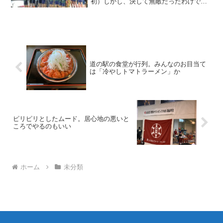
初）しかし、決して無敵だったわけでは
ありません。＊表彰式直後の様子 武蔵
野の森総合スポーツプラザにて私がサポ
ートするようになって7か月10年連続。10
回目の優勝を飾...
道の駅の食堂が行列。みんなのお目当て
は「冷やしトマトラーメン」か
ピリピリとしたムード。居心地の悪いと
ころでやるのもいい
ホーム
未分類