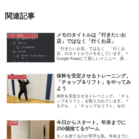
関連記事
メモのタイトルは「行きたいお
一日一回新しいことを
店」ではなく「行くお店」
「行きたいお店」ではなく、「行くお
店」のタイトルでメモをしています。＊
Google Keepにて新しいメニュー、新し
いお店昼食はひとりで、夕食は友人と食
事に行くことがよくあります。そのと
き、なるべく新しいメニュー、新しいお
体幹を安定させるトレーニング。
トレーニング
店を選ぶようにして...
「チョップ＆リフト」をやってみ
よう
体幹を安定させるトレーニング。「チョ
ップ＆リフト」を取り入れています。＊
モデル （「チョップ＆リフト」を行う
トップアスリート）体幹を安定させるト
レーニングとても有名な体幹トレーニン
グがあります。腕立て伏せポジションか
今日からスタート。年末までに
未分類
ら肘をつき、30秒ほどキ...
250個捨てるゲーム
モノを捨てるのが苦手な私。年末までに